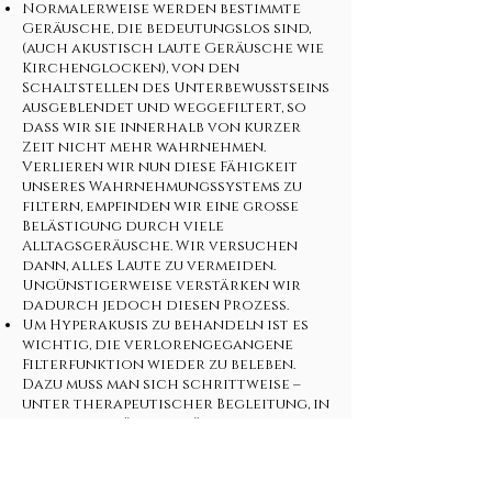
Normalerweise werden bestimmte
Geräusche, die bedeutungslos sind,
(auch akustisch laute Geräusche wie
Kirchenglocken), von den
Schaltstellen des Unterbewusstseins
ausgeblendet und weggefiltert, so
dass wir sie innerhalb von kurzer
Zeit nicht mehr wahrnehmen.
Verlieren wir nun diese Fähigkeit
unseres Wahrnehmungssystems zu
filtern, empfinden wir eine große
Belästigung durch viele
Alltagsgeräusche. Wir versuchen
dann, alles Laute zu vermeiden.
Ungünstigerweise verstärken wir
dadurch jedoch diesen Prozess.
Um Hyperakusis zu behandeln ist es
wichtig, die verlorengegangene
Filterfunktion wieder zu beleben.
Dazu muss man sich schrittweise –
unter therapeutischer Begleitung, in
einem geschützten körperlichen
Zustand - den lauten Geräuschen
annähern, bis die Filterfunktion
wieder greift.